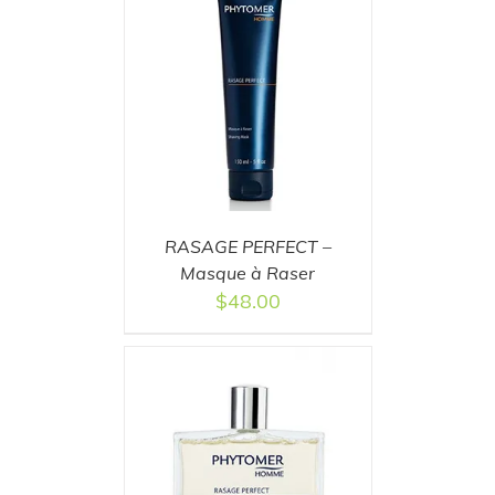
T
/
DETAILS
RASAGE PERFECT –
Masque à Raser
$
48.00
T
/
DETAILS