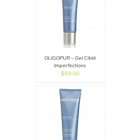
T
/
DETAILS
OLIGOPUR – Gel Ciblé
Imperfections
$
59.00
T
/
DETAILS