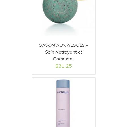
T
/
DETAILS
SAVON AUX ALGUES –
Soin Nettoyant et
Gommant
$
31.25
T
/
DETAILS