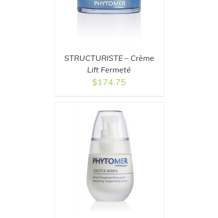
STRUCTURISTE – Crème
Lift Fermeté
$
174.75
T
/
DETAILS