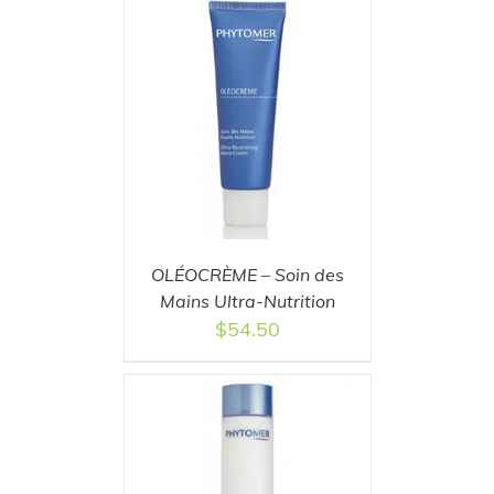
T
/
DETAILS
OLÉOCRÈME – Soin des
Mains Ultra-Nutrition
$
54.50