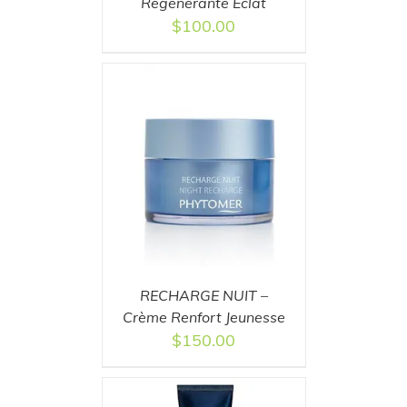
Régénérante Éclat
$
100.00
T
/
DETAILS
RECHARGE NUIT –
Crème Renfort Jeunesse
$
150.00