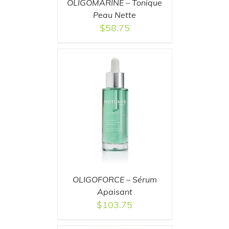
OLIGOMARINE – Tonique
Peau Nette
$
58.75
T
/
DETAILS
OLIGOFORCE – Sérum
Apaisant
$
103.75