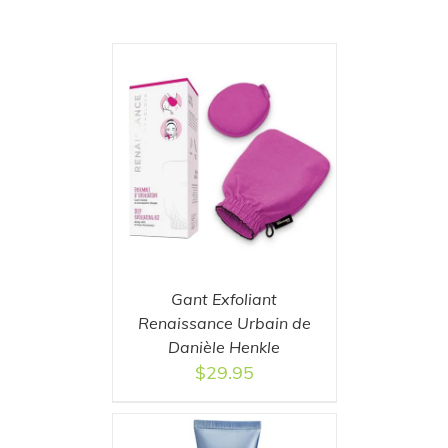
T
/
DETAILS
Gant Exfoliant
Renaissance Urbain de
Danièle Henkle
$
29.95