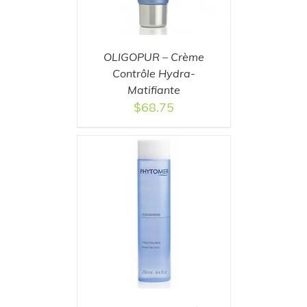
OLIGOPUR – Crème
Contrôle Hydra-
Matifiante
$
68.75
T
/
DETAILS