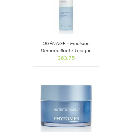
T
/
DETAILS
OGÉNAGE – Émulsion
Démaquillante Tonique
$
63.75
T
/
DETAILS