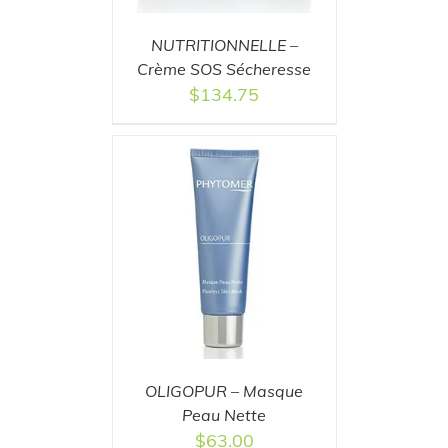
NUTRITIONNELLE –
Crème SOS Sécheresse
$
134.75
T
/
DETAILS
OLIGOPUR – Masque
Peau Nette
$
63.00