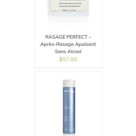
RASAGE PERFECT –
Après-Rasage Apaisant
Sans Alcool
$
57.00
T
/
DETAILS