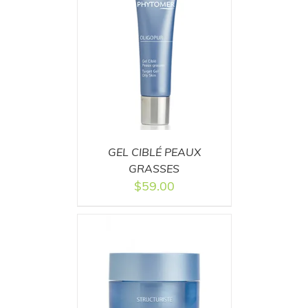
T
/
DETAILS
GEL CIBLÉ PEAUX
GRASSES
$
59.00
T
/
DETAILS