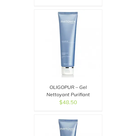
T
/
DETAILS
OLIGOPUR – Gel
Nettoyant Purifiant
$
48.50