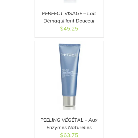
PERFECT VISAGE – Lait
Démaquillant Douceur
$
45.25
T
/
DETAILS
PEELING VÉGÉTAL – Aux
Enzymes Naturelles
$
63.75