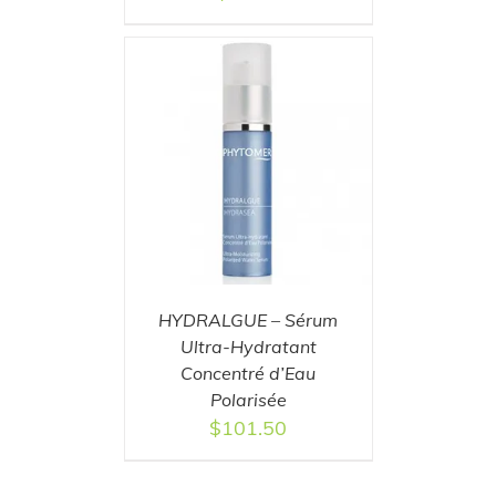
T
/
DETAILS
HYDRALGUE – Sérum
Ultra-Hydratant
Concentré d’Eau
Polarisée
$
101.50