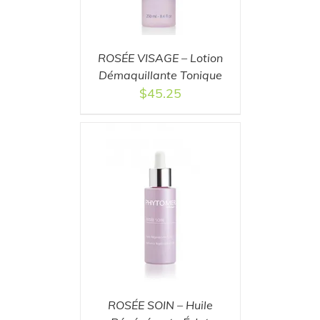
ROSÉE VISAGE – Lotion
Démaquillante Tonique
$
45.25
T
/
DETAILS
ROSÉE SOIN – Huile