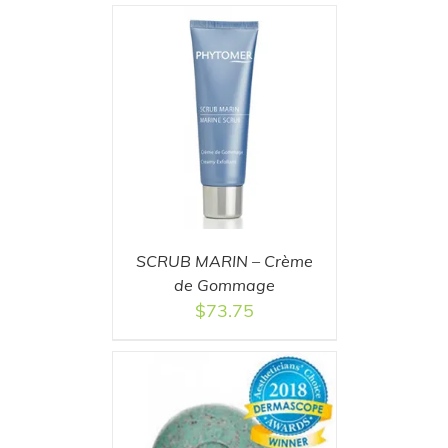
T
/
DETAILS
SCRUB MARIN – Crème
de Gommage
$
73.75