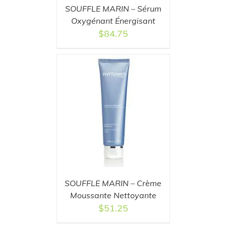
SOUFFLE MARIN – Sérum
Oxygénant Énergisant
$
84.75
T
/
DETAILS
SOUFFLE MARIN – Crème
Moussante Nettoyante
$
51.25