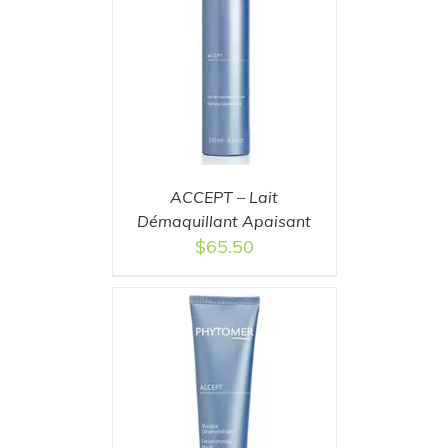
T
/
DETAILS
ACCEPT – Lait
Démaquillant Apaisant
$
65.50
T
/
DETAILS