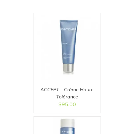
T
/
DETAILS
ACCEPT – Crème Haute
Tolérance
$
95.00