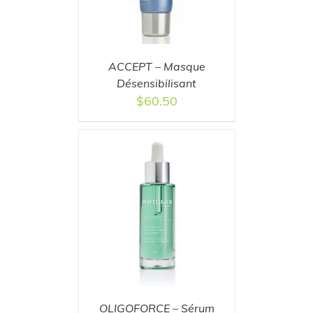
ACCEPT – Masque
Désensibilisant
$
60.50
T
/
DETAILS
OLIGOFORCE – Sérum