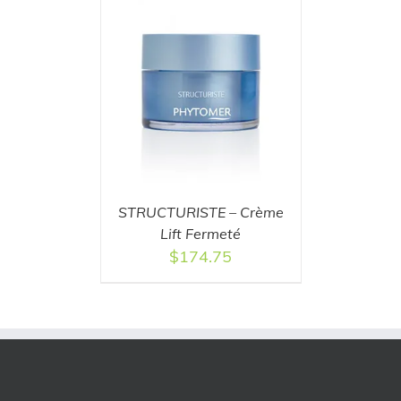
T
/
DETAILS
STRUCTURISTE – Crème
Lift Fermeté
$
174.75