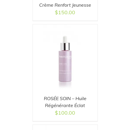
Crème Renfort Jeunesse
$
150.00
T
/
DETAILS
ROSÉE SOIN – Huile
Régénérante Éclat
$
100.00