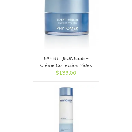
T
/
DETAILS
EXPERT JEUNESSE –
Crème Correction Rides
$
139.00
T
/
DETAILS