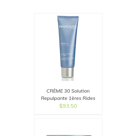
T
/
DETAILS
CRÈME 30 Solution
Repulpante 1ères Rides
$
93.50