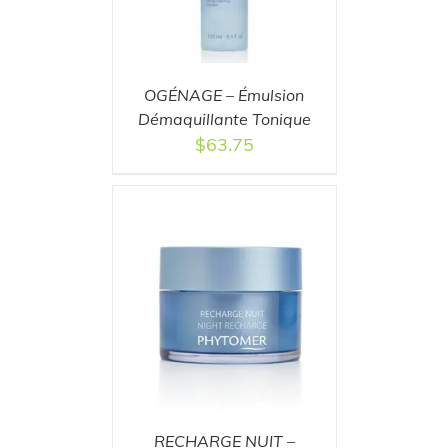
OGÉNAGE – Émulsion
Démaquillante Tonique
$
63.75
T
/
DETAILS
RECHARGE NUIT –