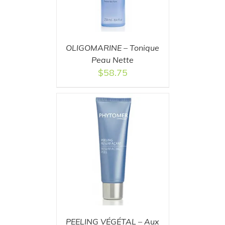
OLIGOMARINE – Tonique
Peau Nette
$
58.75
T
/
DETAILS
PEELING VÉGÉTAL – Aux