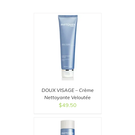
T
/
DETAILS
DOUX VISAGE – Crème
Nettoyante Veloutée
$
49.50