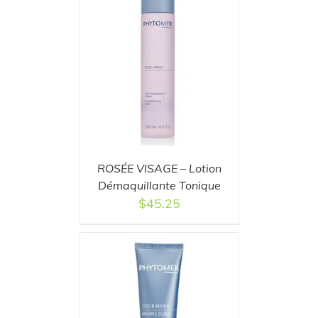
T
/
DETAILS
ROSÉE VISAGE – Lotion
Démaquillante Tonique
$
45.25
T
/
DETAILS