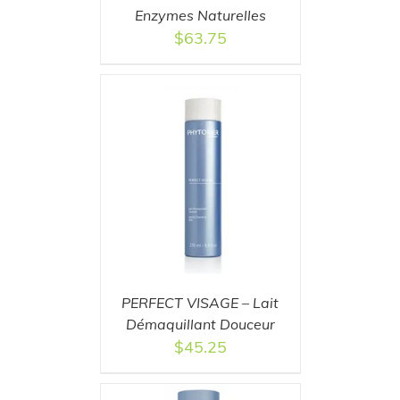
Enzymes Naturelles
$
63.75
T
/
DETAILS
PERFECT VISAGE – Lait
Démaquillant Douceur
$
45.25