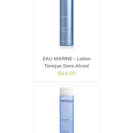
T
/
DETAILS
EAU MARINE – Lotion
Tonique Sans Alcool
$
64.00
T
/
DETAILS