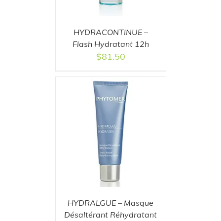
HYDRACONTINUE –
Flash Hydratant 12h
$
81.50
T
/
DETAILS
HYDRALGUE – Masque
Désaltérant Réhydratant