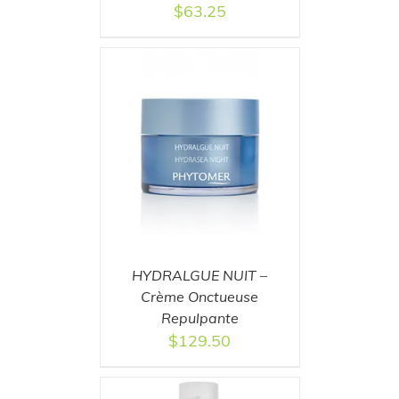
$
63.25
T
/
DETAILS
HYDRALGUE NUIT –
Crème Onctueuse
Repulpante
$
129.50