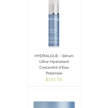
T
/
DETAILS
HYDRALGUE – Sérum
Ultra-Hydratant
Concentré d’Eau
Polarisée
$
101.50