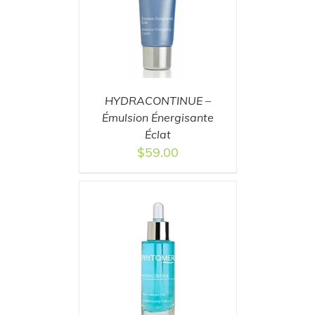
T
/
DETAILS
HYDRACONTINUE –
Émulsion Énergisante
Éclat
$
59.00
T
/
DETAILS