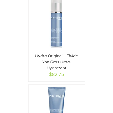
T
/
DETAILS
Hydra Originel – Fluide
Non Gras Ultra-
Hydratant
$
82.75