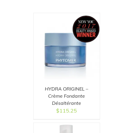
T
/
DETAILS
HYDRA ORIGINEL –
Crème Fondante
Désaltérante
$
115.25