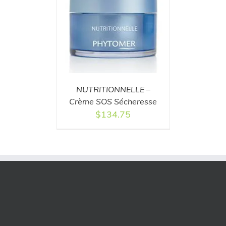
T
/
DETAILS
NUTRITIONNELLE –
Crème SOS Sécheresse
$
134.75