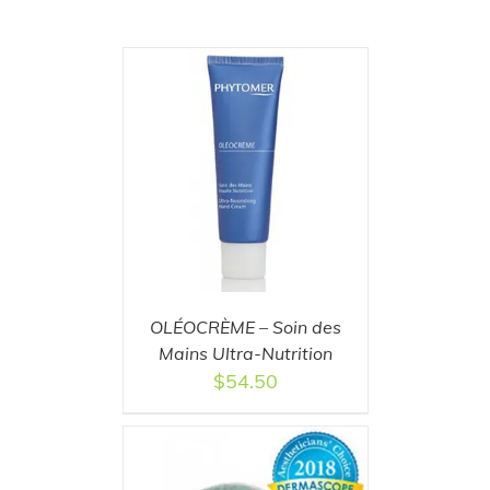
T
/
DETAILS
OLÉOCRÈME – Soin des
Mains Ultra-Nutrition
$
54.50