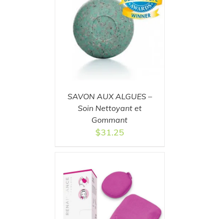
T
/
DETAILS
SAVON AUX ALGUES –
Soin Nettoyant et
Gommant
$
31.25
T
/
DETAILS