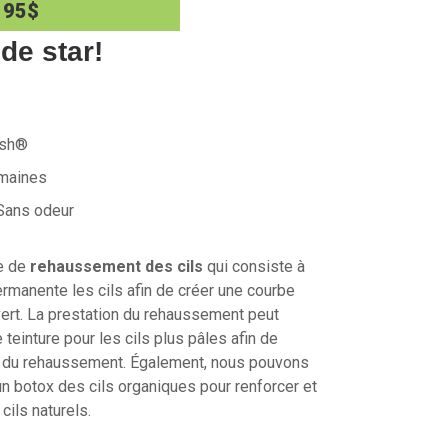
95$
de star!
ash®
emaines
Sans odeur
ue de
rehaussement des cils
qui consiste à
manente les cils afin de créer une courbe
uvert. La prestation du rehaussement peut
 teinture pour les cils plus pâles afin de
s du rehaussement. Également, nous pouvons
un botox des cils organiques pour renforcer et
 cils naturels.