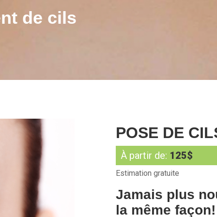
t de cils
POSE DE CIL
À partir de:
125$
Estimation gratuite
Jamais plus no
la même façon!