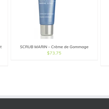
ADD TO CART
/
DETAILS
t
SCRUB MARIN – Crème de Gommage
$
73.75