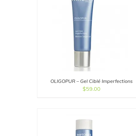
DETAILS
ADD TO CART
/
DETAILS
OLIGOPUR – Gel Ciblé Imperfections
$
59.00