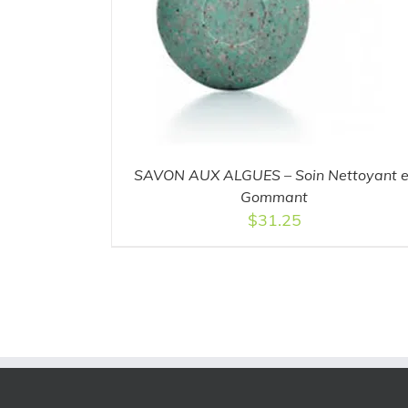
DETAILS
ADD TO CART
/
DETAILS
SAVON AUX ALGUES – Soin Nettoyant e
Gommant
$
31.25