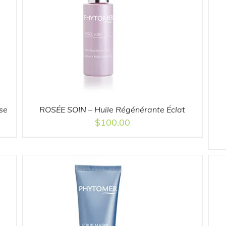
ADD TO CART
/
DETAILS
se
ROSÉE SOIN – Huile Régénérante Éclat
$
100.00