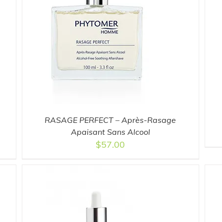
ADD TO CART
/
DETAILS
RASAGE PERFECT – Après-Rasage
Apaisant Sans Alcool
$
57.00