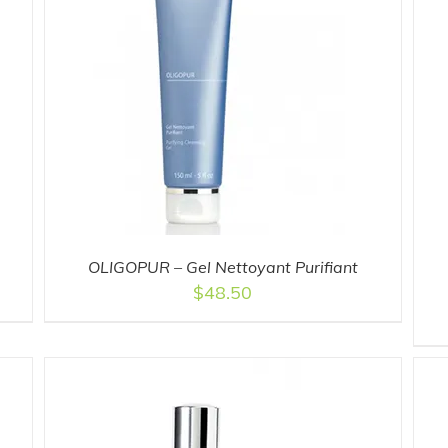
ADD TO CART
/
DETAILS
OLIGOPUR – Gel Nettoyant Purifiant
$
48.50