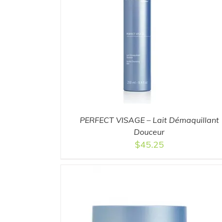
DETAILS
ADD TO CART
/
DETAILS
PERFECT VISAGE – Lait Démaquillant
Douceur
$
45.25