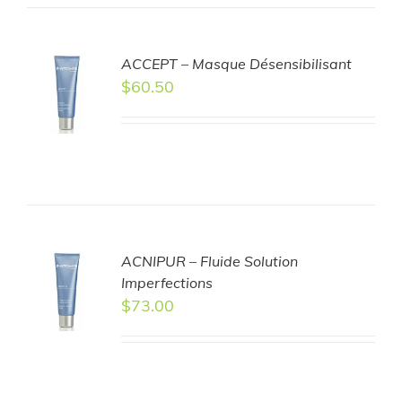
ACCEPT – Masque Désensibilisant
TO
$
60.50
T
LS
ACNIPUR – Fluide Solution
TO
Imperfections
T
$
73.00
LS