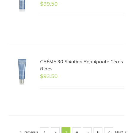
$
99.50
LS
CRÈME 30 Solution Repulpante 1ères
TO
Rides
T
$
93.50
LS
Previous
Next
1
2
3
4
5
6
7