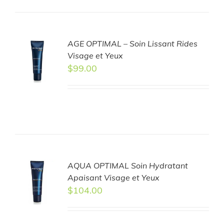
AGE OPTIMAL – Soin Lissant Rides
TO
Visage et Yeux
T
$
99.00
LS
AQUA OPTIMAL Soin Hydratant
TO
Apaisant Visage et Yeux
T
$
104.00
LS