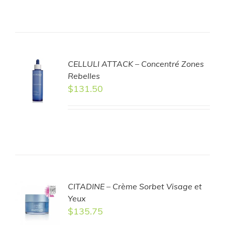
CELLULI ATTACK – Concentré Zones
TO
Rebelles
T
$
131.50
LS
CITADINE – Crème Sorbet Visage et
TO
Yeux
T
$
135.75
LS