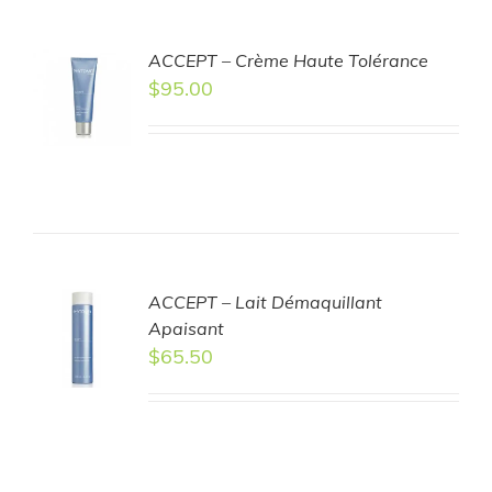
ACCEPT – Crème Haute Tolérance
TO
$
95.00
T
LS
ACCEPT – Lait Démaquillant
TO
Apaisant
T
$
65.50
LS