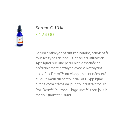
Sérum-C 10%
TO
$
124.00
T
LS
Sérum antioxydant antiradicalaire, convient à
tous les types de peau. Conseils d’utilisation
Appliquer sur une peau bien asséchée et
préalablement nettoyée avec le Nettoyant
MD
doux Pro-Derm
au visage, cou et décolleté
ou au niveau du contour de l’œil. Appliquer
avant votre crème de jour, tout autre produit
MD
Pro-Derm
ou maquillage une fois par jour le
matin. Quantité : 30ml