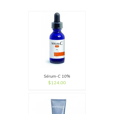
T
/
DETAILS
Sérum-C 10%
$
124.00