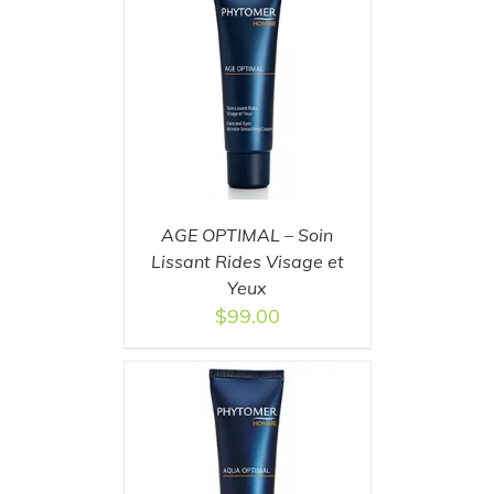
T
/
DETAILS
AGE OPTIMAL – Soin
Lissant Rides Visage et
Yeux
$
99.00
T
/
DETAILS