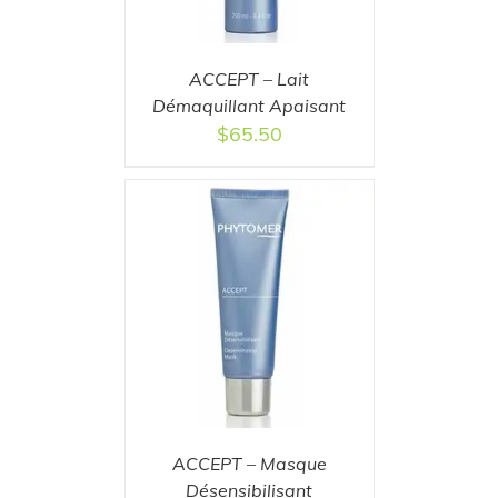
ACCEPT – Lait
Démaquillant Apaisant
$
65.50
T
/
DETAILS
ACCEPT – Masque
Désensibilisant