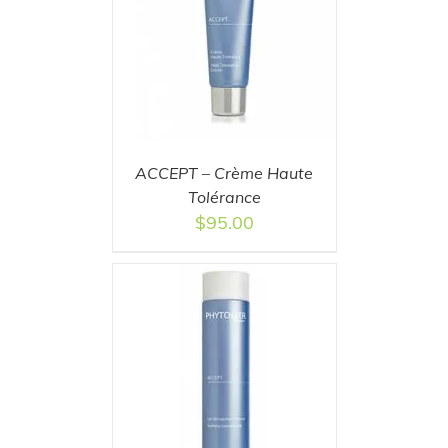
T
/
DETAILS
ACCEPT – Crème Haute
Tolérance
$
95.00
T
/
DETAILS