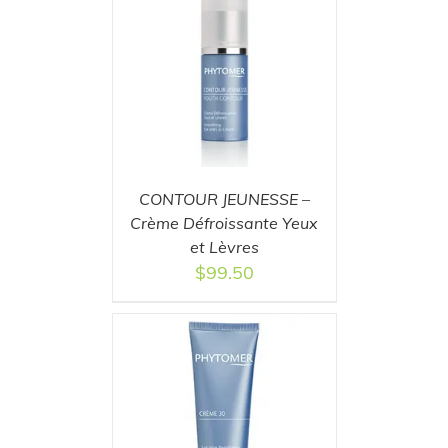
T
/
DETAILS
CONTOUR JEUNESSE –
Crème Défroissante Yeux
et Lèvres
$
99.50
T
/
DETAILS