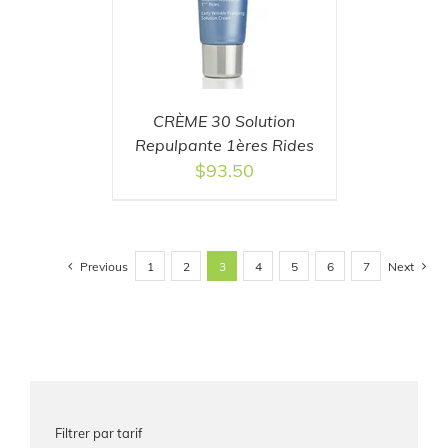
CRÈME 30 Solution
Repulpante 1ères Rides
$
93.50
Previous
Next
1
2
3
4
5
6
7
Filtrer par tarif