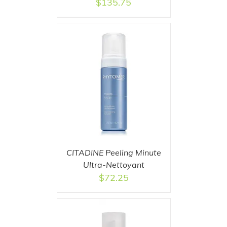
$
135.75
T
/
DETAILS
CITADINE Peeling Minute
Ultra-Nettoyant
$
72.25