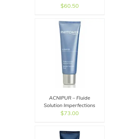
$
60.50
T
/
DETAILS
ACNIPUR – Fluide
Solution Imperfections
$
73.00