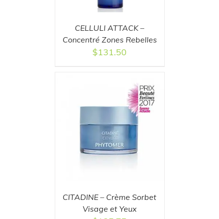
CELLULI ATTACK –
Concentré Zones Rebelles
$
131.50
T
/
DETAILS
CITADINE – Crème Sorbet
Visage et Yeux