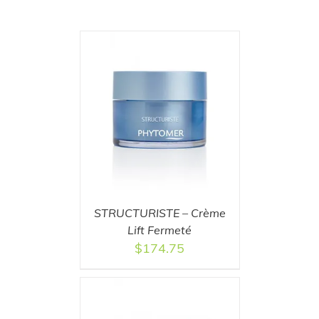
T
/
DETAILS
STRUCTURISTE – Crème
Lift Fermeté
$
174.75