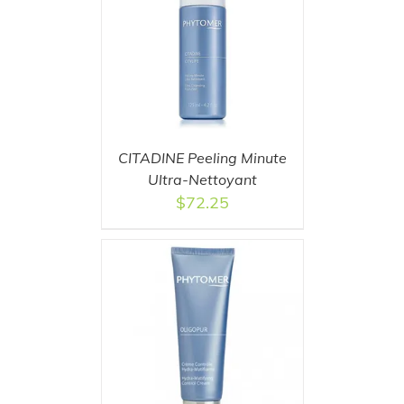
T
/
DETAILS
CITADINE Peeling Minute
Ultra-Nettoyant
$
72.25
T
/
DETAILS