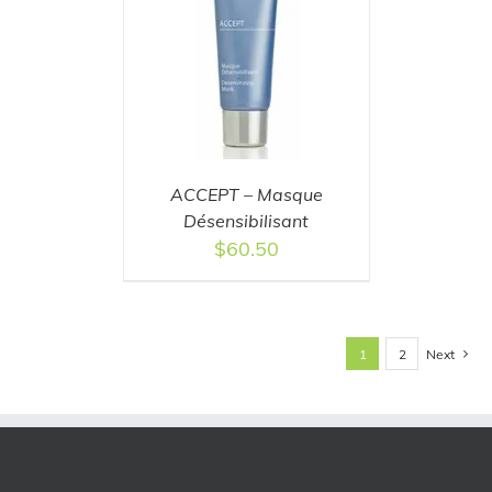
T
/
DETAILS
ACCEPT – Masque
Désensibilisant
$
60.50
Next
1
2