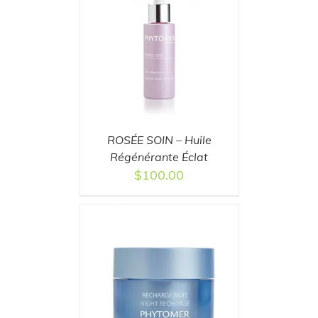
T
/
DETAILS
ROSÉE SOIN – Huile
Régénérante Éclat
$
100.00
T
/
DETAILS