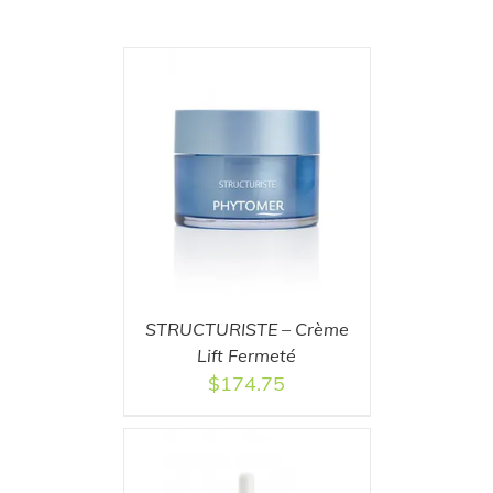
T
/
DETAILS
STRUCTURISTE – Crème
Lift Fermeté
$
174.75