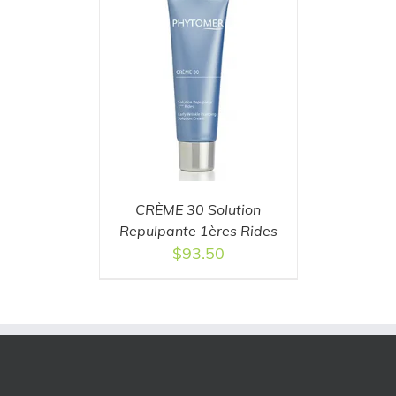
T
/
DETAILS
CRÈME 30 Solution
Repulpante 1ères Rides
$
93.50