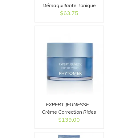
Démaquillante Tonique
$
63.75
T
/
DETAILS
EXPERT JEUNESSE –
Crème Correction Rides
$
139.00