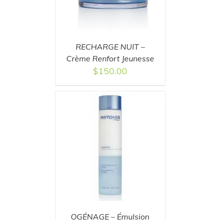
RECHARGE NUIT –
Crème Renfort Jeunesse
$
150.00
T
/
DETAILS
OGÉNAGE – Émulsion