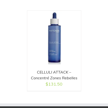
T
/
DETAILS
CELLULI ATTACK –
Concentré Zones Rebelles
$
131.50