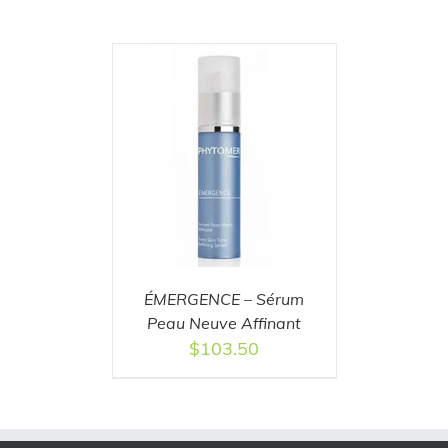
T
/
DETAILS
ÉMERGENCE – Sérum
Peau Neuve Affinant
$
103.50