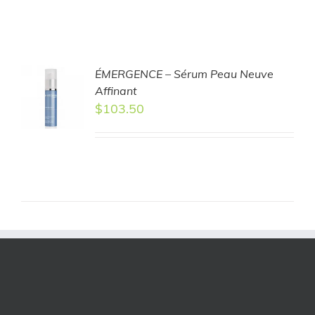
ÉMERGENCE – Sérum Peau Neuve
TO
Affinant
T
$
103.50
LS