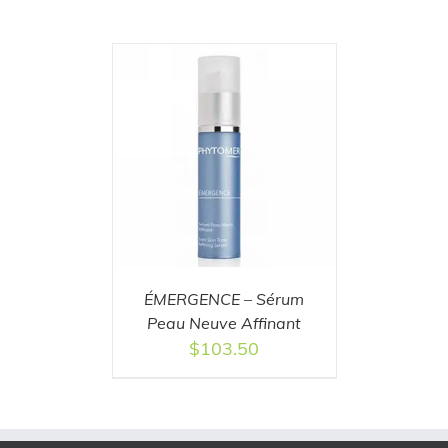
T
/
DETAILS
ÉMERGENCE – Sérum
Peau Neuve Affinant
$
103.50