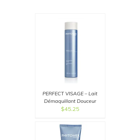
T
/
DETAILS
PERFECT VISAGE – Lait
Démaquillant Douceur
$
45.25