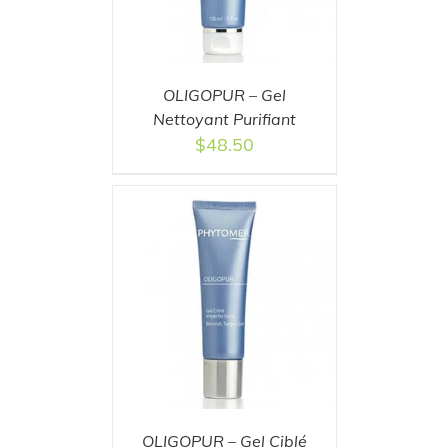
OLIGOPUR – Gel
Nettoyant Purifiant
$
48.50
T
/
DETAILS
OLIGOPUR – Gel Ciblé