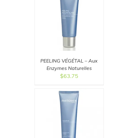
T
/
DETAILS
PEELING VÉGÉTAL – Aux
Enzymes Naturelles
$
63.75
T
/
DETAILS