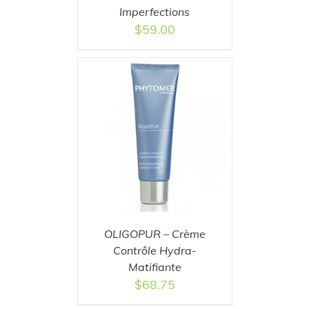
Imperfections
$
59.00
T
/
DETAILS
OLIGOPUR – Crème
Contrôle Hydra-
Matifiante
$
68.75