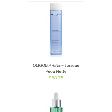
T
/
DETAILS
OLIGOMARINE – Tonique
Peau Nette
$
58.75