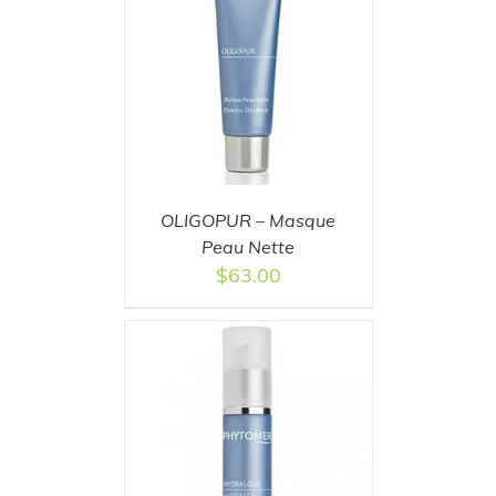
T
/
DETAILS
OLIGOPUR – Masque
Peau Nette
$
63.00
T
/
DETAILS