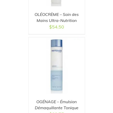
OLÉOCRÈME – Soin des
Mains Ultra-Nutrition
$
54.50
T
/
DETAILS
OGÉNAGE – Émulsion
Démaquillante Tonique