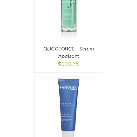
T
/
DETAILS
OLIGOFORCE – Sérum
Apaisant
$
103.75
T
/
DETAILS