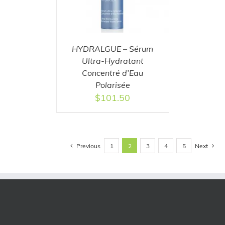
HYDRALGUE – Sérum
Ultra-Hydratant
Concentré d’Eau
Polarisée
$
101.50
Previous
Next
1
2
3
4
5