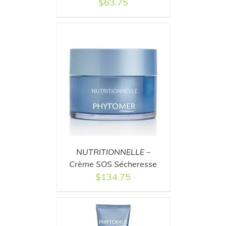
$
63.75
T
/
DETAILS
NUTRITIONNELLE –
Crème SOS Sécheresse
$
134.75