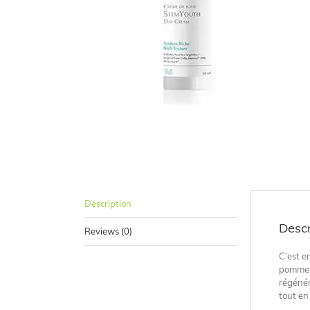
Description
Descr
Reviews (0)
C’est e
pomme e
régénér
tout en