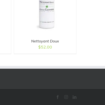
LS
Nettoyant Doux
$
52.00
Facebook
Instagram
LinkedIn