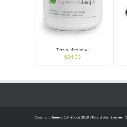
/
DETAILS
ADD TO CART
/
DETAILS
TerreusMasque
$
84.00
Copyright Nueeva Esthétique 2019 | Tous droits réservés | 