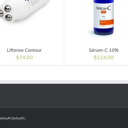
ADD TO CART
/
DETAILS
ADD TO CART
/
DETAI
Liftense Contour
Sérum-C 10%
$
74.00
$
124.00
Delisoft
Delisoft
|