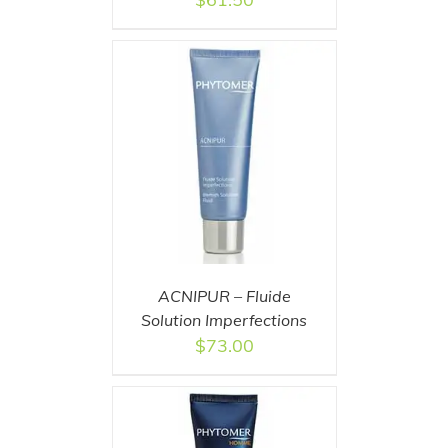
T
/
DETAILS
ACNIPUR – Fluide
Solution Imperfections
$
73.00