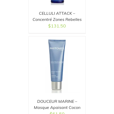
CELLULI ATTACK –
Concentré Zones Rebelles
$
131.50
T
/
DETAILS
DOUCEUR MARINE –
Masque Apaisant Cocon
$
61.50