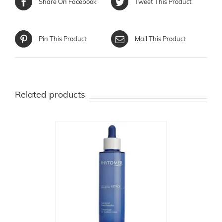
Share On Facebook
Tweet This Product
Pin This Product
Mail This Product
Related products
T
/
DETAILS