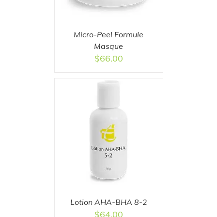
Micro-Peel Formule
Masque
$
66.00
T
/
DETAILS
Lotion AHA-BHA 8-2
$
64.00