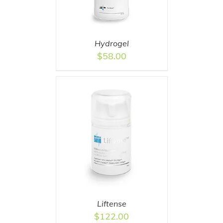
Hydrogel
$
58.00
T
/
DETAILS
Liftense
$
122.00