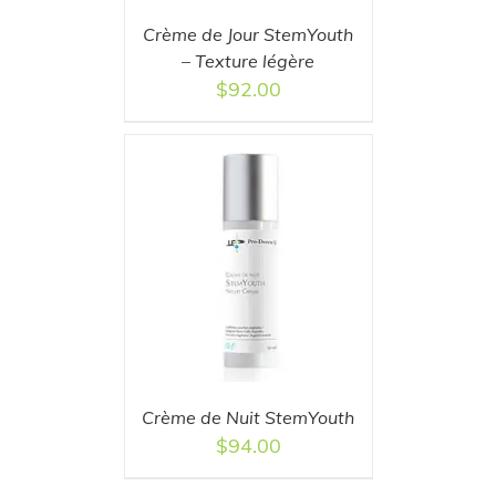
Crème de Jour StemYouth
– Texture légère
$
92.00
T
/
DETAILS
Crème de Nuit StemYouth
$
94.00