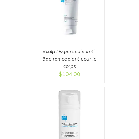
T
/
DETAILS
Sculpt’Expert soin anti-
âge remodelant pour le
corps
$
104.00
T
/
DETAILS