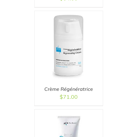
T
/
DETAILS
Crème Régénératrice
$
71.00