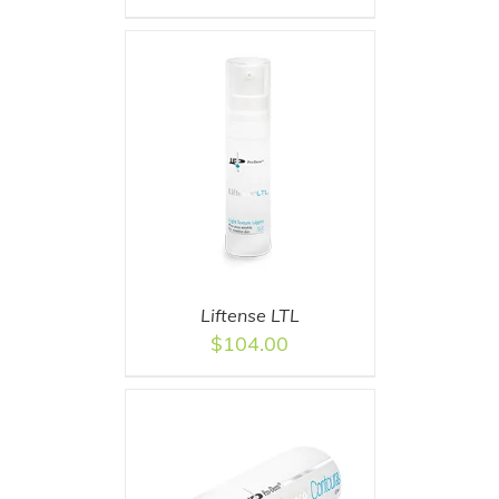
T
/
DETAILS
Liftense LTL
$
104.00