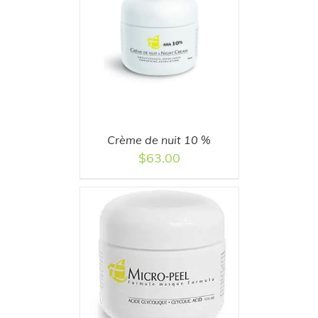
T
/
DETAILS
Crème de nuit 10 %
$
63.00
AILS