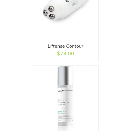
T
/
DETAILS
Liftense Contour
$
74.00
T
/
DETAILS