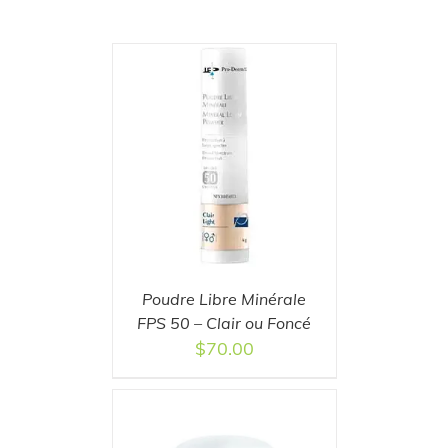
T
/
DETAILS
Poudre Libre Minérale
FPS 50 – Clair ou Foncé
$
70.00