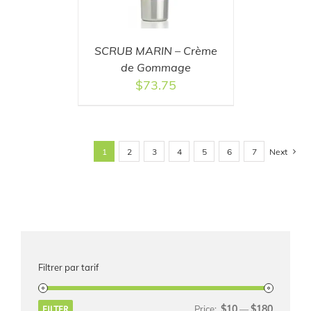
SCRUB MARIN – Crème
de Gommage
$
73.75
Next
1
2
3
4
5
6
7
Filtrer par tarif
$10
$180
FILTER
Price:
—