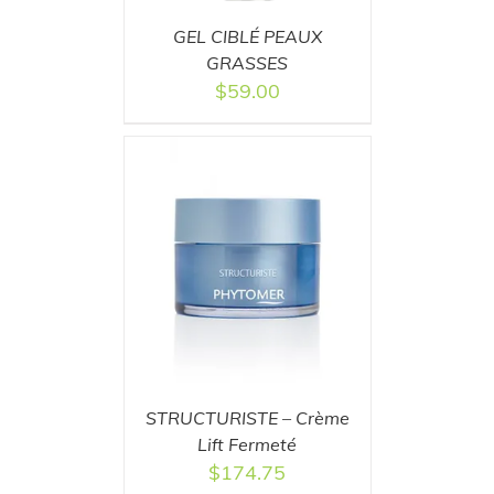
GEL CIBLÉ PEAUX
GRASSES
$
59.00
T
/
DETAILS
STRUCTURISTE – Crème
Lift Fermeté
$
174.75