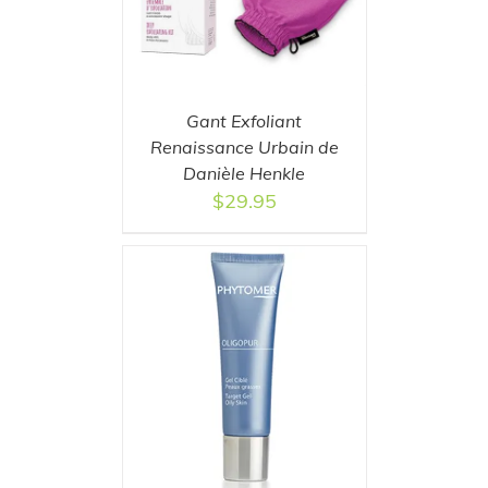
Gant Exfoliant
Renaissance Urbain de
Danièle Henkle
$
29.95
T
/
DETAILS