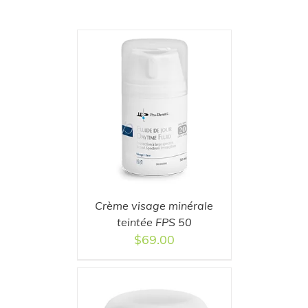
T
/
DETAILS
Crème visage minérale
teintée FPS 50
$
69.00