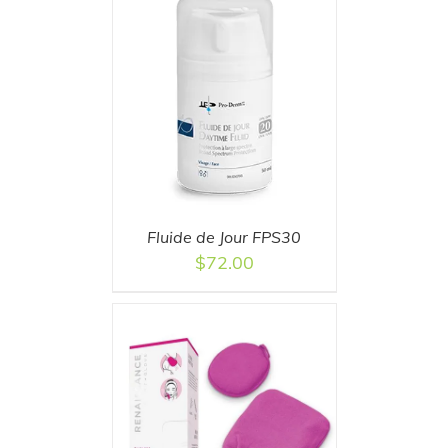
T
/
DETAILS
Fluide de Jour FPS30
$
72.00
T
/
DETAILS