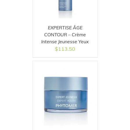
EXPERTISE ÂGE
CONTOUR – Crème
Intense Jeunesse Yeux
$
113.50
T
/
DETAILS