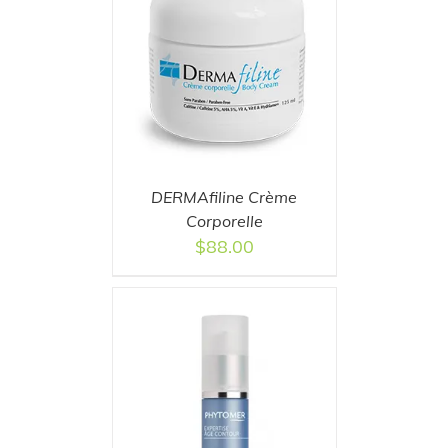
T
/
DETAILS
DERMAfiline Crème
Corporelle
$
88.00
T
/
DETAILS