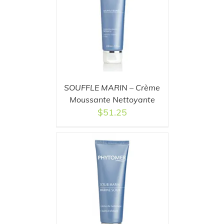
T
/
DETAILS
SOUFFLE MARIN – Crème
Moussante Nettoyante
$
51.25
T
/
DETAILS