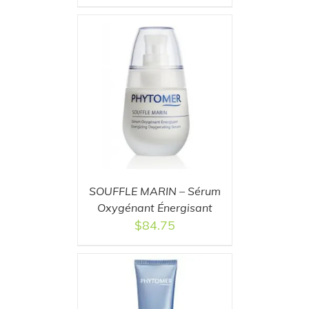
T
/
DETAILS
SOUFFLE MARIN – Sérum
Oxygénant Énergisant
$
84.75