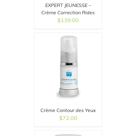
EXPERT JEUNESSE –
Crème Correction Rides
$
139.00
T
/
DETAILS
Crème Contour des Yeux
$
72.00