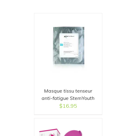
T
/
DETAILS
Masque tissu tenseur
anti-fatigue StemYouth
$
16.95