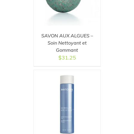
SAVON AUX ALGUES –
Soin Nettoyant et
Gommant
$
31.25
T
/
DETAILS