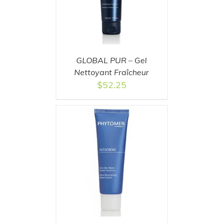
GLOBAL PUR – Gel
Nettoyant Fraîcheur
$
52.25
T
/
DETAILS