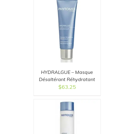
T
/
DETAILS
HYDRALGUE – Masque
Désaltérant Réhydratant
$
63.25
T
/
DETAILS