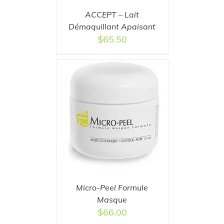
ACCEPT – Lait
Démaquillant Apaisant
$
65.50
AILS
Micro-Peel Formule
Masque
$
66.00