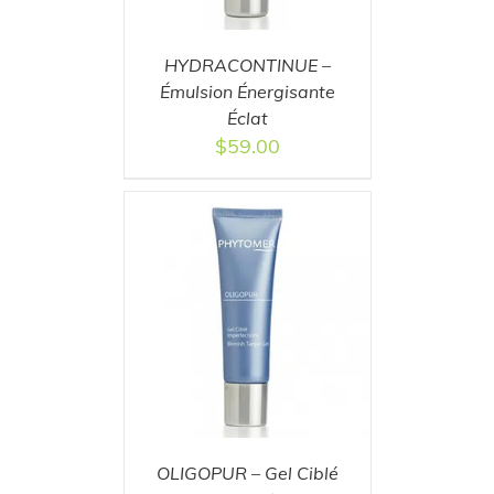
HYDRACONTINUE –
Émulsion Énergisante
Éclat
$
59.00
T
/
DETAILS
OLIGOPUR – Gel Ciblé