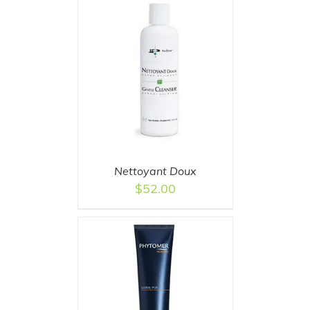
T
/
DETAILS
Nettoyant Doux
$
52.00
T
/
DETAILS