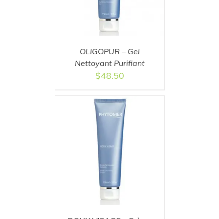
OLIGOPUR – Gel
Nettoyant Purifiant
$
48.50
T
/
DETAILS