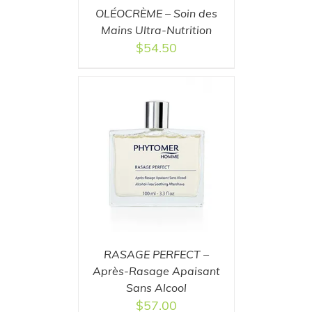
OLÉOCRÈME – Soin des
Mains Ultra-Nutrition
$
54.50
T
/
DETAILS
RASAGE PERFECT –
Après-Rasage Apaisant
Sans Alcool
$
57.00