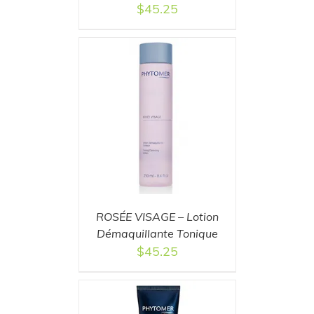
$
45.25
T
/
DETAILS
ROSÉE VISAGE – Lotion
Démaquillante Tonique
$
45.25