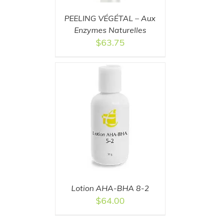
PEELING VÉGÉTAL – Aux
Enzymes Naturelles
$
63.75
T
/
DETAILS
Lotion AHA-BHA 8-2
$
64.00