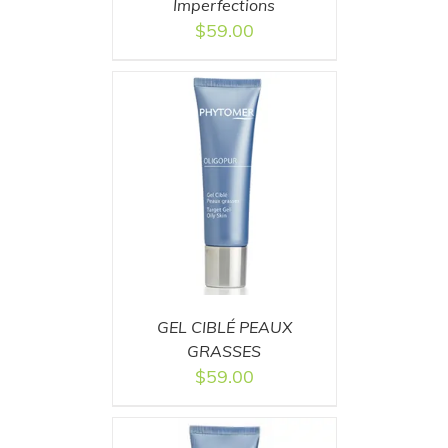
Imperfections
$
59.00
T
/
DETAILS
GEL CIBLÉ PEAUX
GRASSES
$
59.00