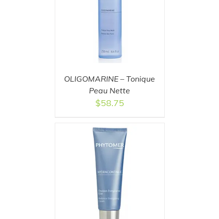
T
/
DETAILS
OLIGOMARINE – Tonique
Peau Nette
$
58.75
T
/
DETAILS