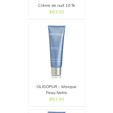
Crème de nuit 10 %
$
63.00
T
/
DETAILS
OLIGOPUR – Masque
Peau Nette
$
63.00