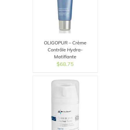
T
/
DETAILS
OLIGOPUR – Crème
Contrôle Hydra-
Matifiante
$
68.75
T
/
DETAILS