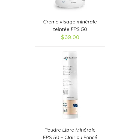
Crème visage minérale
teintée FPS 50
$
69.00
T
/
DETAILS
Poudre Libre Minérale
FPS 50 – Clair ou Foncé