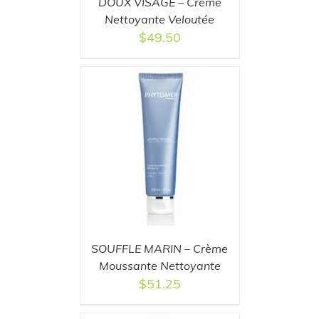
DOUX VISAGE – Crème
Nettoyante Veloutée
$
49.50
T
/
DETAILS
SOUFFLE MARIN – Crème
Moussante Nettoyante
$
51.25