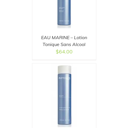
EAU MARINE – Lotion
Tonique Sans Alcool
$
64.00
T
/
DETAILS