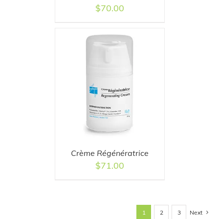
$
70.00
T
/
DETAILS
Crème Régénératrice
$
71.00
Next
1
2
3