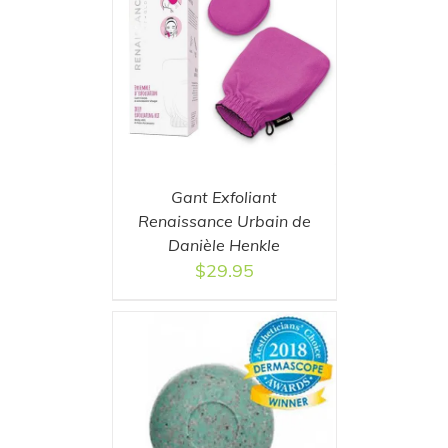
T
/
DETAILS
Gant Exfoliant
Renaissance Urbain de
Danièle Henkle
$
29.95
T
/
DETAILS