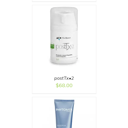
T
/
DETAILS
postTx•2
$
68.00