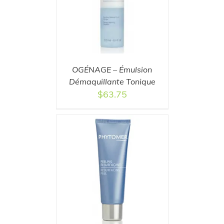
OGÉNAGE – Émulsion
Démaquillante Tonique
$
63.75
T
/
DETAILS