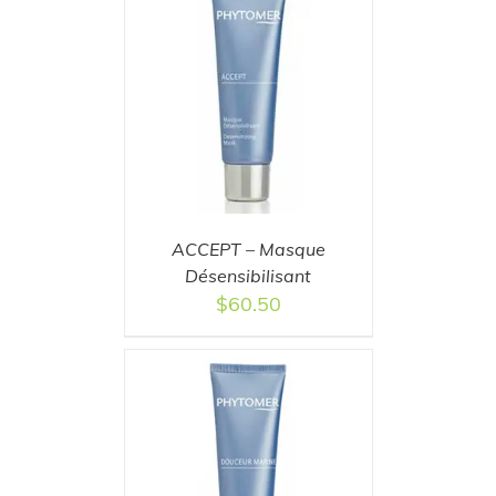
T
/
DETAILS
ACCEPT – Masque
Désensibilisant
$
60.50
T
/
DETAILS