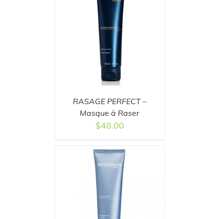
T
/
DETAILS
RASAGE PERFECT –
Masque à Raser
$
48.00
T
/
DETAILS