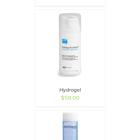
T
/
DETAILS
Hydrogel
$
58.00