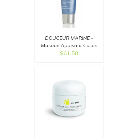
DOUCEUR MARINE –
Masque Apaisant Cocon
$
61.50
T
/
DETAILS