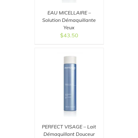
EAU MICELLAIRE –
Solution Démaquillante
Yeux
$
43.50
T
/
DETAILS
PERFECT VISAGE – Lait
Démaquillant Douceur