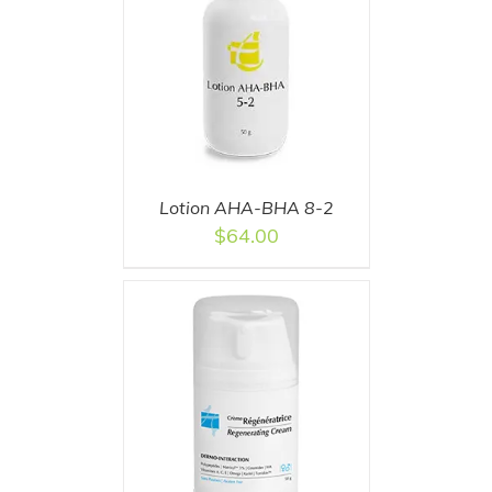
T
/
DETAILS
Lotion AHA-BHA 8-2
$
64.00
T
/
DETAILS