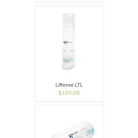
T
/
DETAILS
Liftense LTL
$
104.00