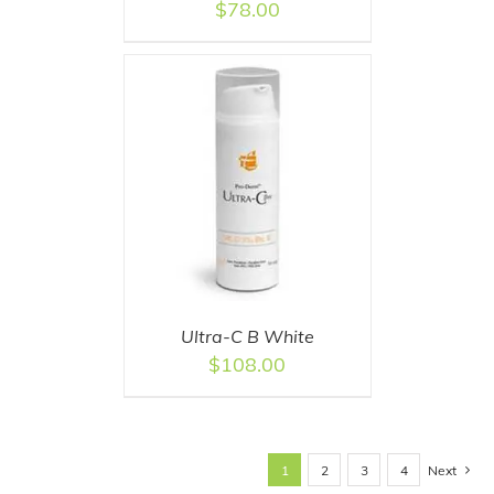
$
78.00
T
/
DETAILS
Ultra-C B White
$
108.00
Next
1
2
3
4