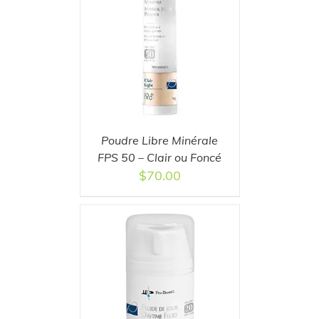
T
/
DETAILS
Poudre Libre Minérale
FPS 50 – Clair ou Foncé
$
70.00
T
/
DETAILS