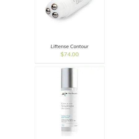
T
/
DETAILS
Liftense Contour
$
74.00
T
/
DETAILS