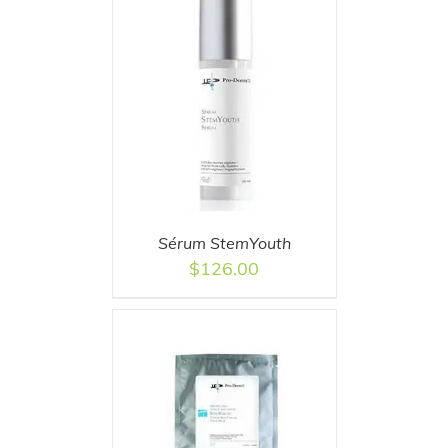
T
/
DETAILS
Sérum StemYouth
$
126.00
T
/
DETAILS