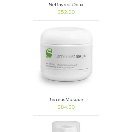
Nettoyant Doux
$
52.00
T
/
DETAILS
TerreusMasque
$
84.00