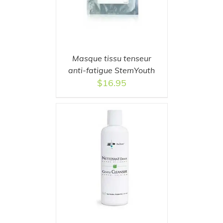
Masque tissu tenseur
anti-fatigue StemYouth
$
16.95
T
/
DETAILS