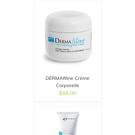
T
/
DETAILS
DERMAfiline Crème
Corporelle
$
88.00