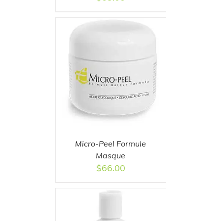
AILS
Micro-Peel Formule
Masque
$
66.00