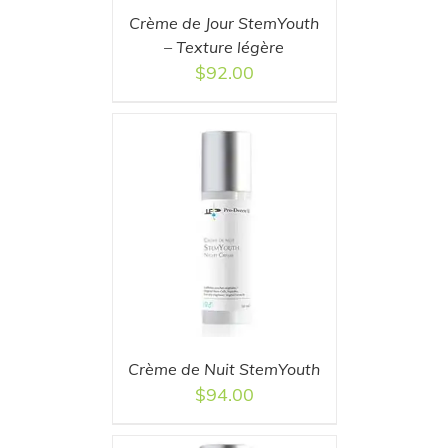
Crème de Jour StemYouth
– Texture légère
$
92.00
T
/
DETAILS
Crème de Nuit StemYouth
$
94.00