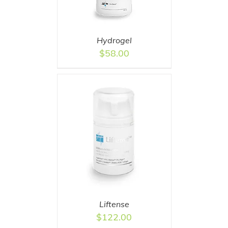
Hydrogel
$
58.00
T
/
DETAILS
Liftense
$
122.00