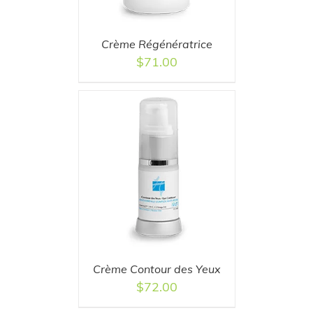
Crème Régénératrice
$
71.00
T
/
DETAILS
Crème Contour des Yeux
$
72.00