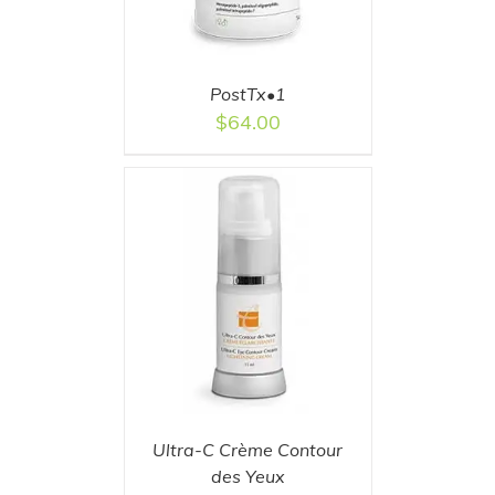
PostTx•1
$
64.00
T
/
DETAILS
Ultra-C Crème Contour
des Yeux