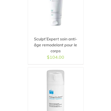
T
/
DETAILS
Sculpt’Expert soin anti-
âge remodelant pour le
corps
$
104.00
T
/
DETAILS