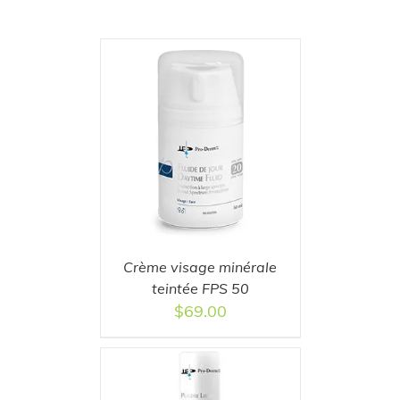
T
/
DETAILS
Crème visage minérale
teintée FPS 50
$
69.00