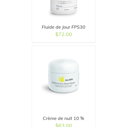
Fluide de Jour FPS30
$
72.00
T
/
DETAILS
Crème de nuit 10 %
$
63.00