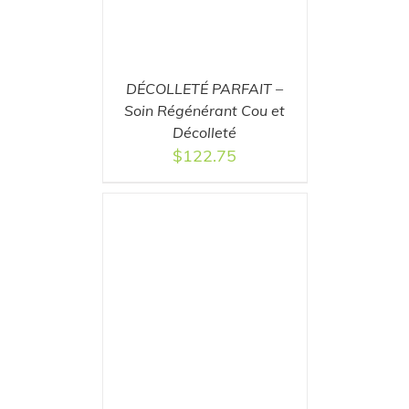
DÉCOLLETÉ PARFAIT –
Soin Régénérant Cou et
Décolleté
$
122.75
T
/
DETAILS