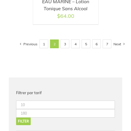
EAU MARINE – Lotion
Tonique Sans Alcool
$
64.00
Previous
Next
1
2
3
4
5
6
7
Filtrer par tarif
FILTER