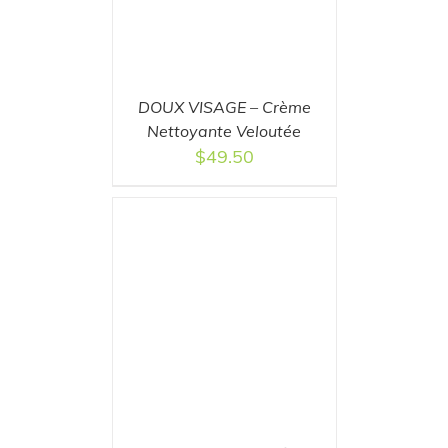
DOUX VISAGE – Crème
Nettoyante Veloutée
$
49.50
T
/
DETAILS