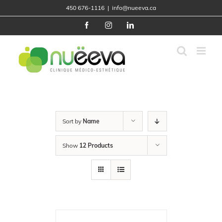
Skip
450 676-1116
|
info@nueeva.ca
to
content
Facebook
Instagram
LinkedIn
Sort by
Name
Show
12 Products