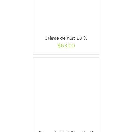
Crème de nuit 10 %
$
63.00
T
/
DETAILS