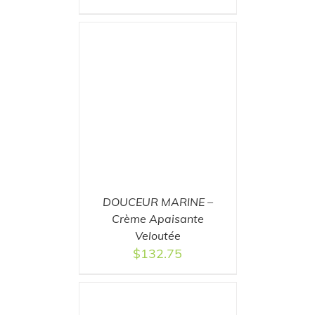
T
/
DETAILS
DOUCEUR MARINE –
Crème Apaisante
Veloutée
$
132.75