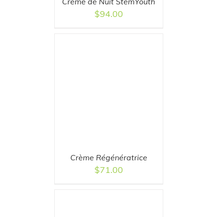
Crème de Nuit StemYouth
$
94.00
T
/
DETAILS
Crème Régénératrice
$
71.00