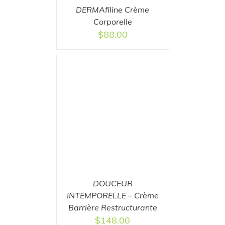
DERMAfiline Crème
Corporelle
$
88.00
T
/
DETAILS
DOUCEUR
INTEMPORELLE – Crème
Barrière Restructurante
$
148.00