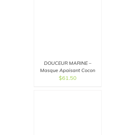
T
/
DETAILS
DOUCEUR MARINE –
Masque Apaisant Cocon
$
61.50
T
/
DETAILS