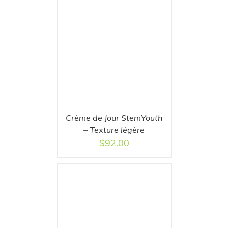
T
/
DETAILS
Crème de Jour StemYouth
– Texture légère
$
92.00
T
/
DETAILS