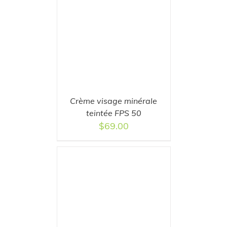
T
/
DETAILS
Crème visage minérale
teintée FPS 50
$
69.00
T
/
DETAILS