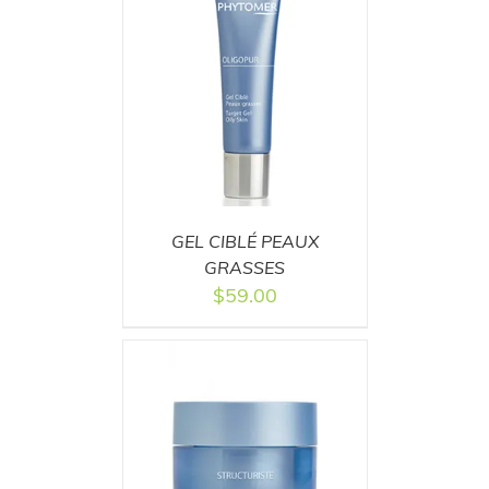
T
/
DETAILS
GEL CIBLÉ PEAUX
GRASSES
$
59.00
T
/
DETAILS