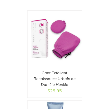
T
/
DETAILS
Gant Exfoliant
Renaissance Urbain de
Danièle Henkle
$
29.95