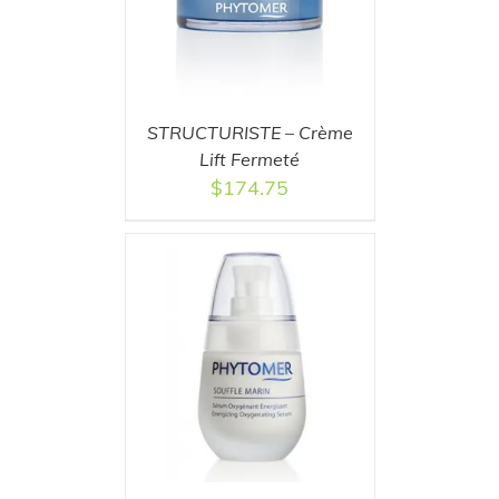
STRUCTURISTE – Crème
Lift Fermeté
$
174.75
T
/
DETAILS