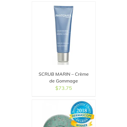
T
/
DETAILS
SCRUB MARIN – Crème
de Gommage
$
73.75