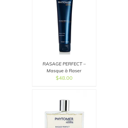
T
/
DETAILS
RASAGE PERFECT –
Masque à Raser
$
48.00
T
/
DETAILS