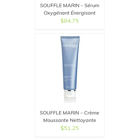
SOUFFLE MARIN – Sérum
Oxygénant Énergisant
$
84.75
T
/
DETAILS
SOUFFLE MARIN – Crème
Moussante Nettoyante
$
51.25