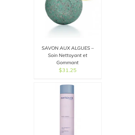
T
/
DETAILS
SAVON AUX ALGUES –
Soin Nettoyant et
Gommant
$
31.25
T
/
DETAILS