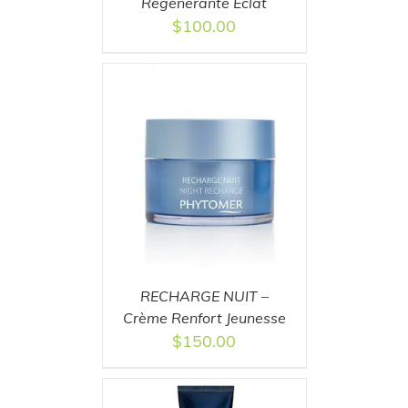
Régénérante Éclat
$
100.00
T
/
DETAILS
RECHARGE NUIT –
Crème Renfort Jeunesse
$
150.00