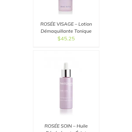
ROSÉE VISAGE – Lotion
Démaquillante Tonique
$
45.25
T
/
DETAILS
ROSÉE SOIN – Huile